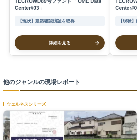
TECROWD89号ファンド 「OME Data
TECROW
Center#03」
Center
【現状】建築確認済証を取得
【現状】
詳細を見る
他のジャンルの現場レポート
ウェルネスシリーズ