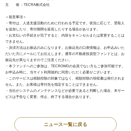
主 催 ：TECRA株式会社
＜留意事項＞
・寄付は、⼈道⽀援活動のために⾏われる予定です。状況に応じて、受取⼈
を追加したり、寄付期間を延⻑したりする場合があります。
・お⽀払いの⼿続きが完了すると、内容をキャンセルまたは変更することは
できません。
・決済⽅法はお振込のみになります。お振込先の⼝座情報は、お申込みいた
だいた⽅にメールにてお伝えします。通常の不動産投資型ファンドとは、お
振込先が異なりますのでご注意ください。
・本ファンドへのご参加は、TECROWDの会員でない⽅もご参加可能です。
お申込み時に、当サイト利⽤規約に同意いただく必要がございます。
・このサービスは税額控除の対象ではなく、税額控除の領収書は発⾏されま
せん。また、お客様は寄付先を指定することはできません。
・当社がシステムのメンテナンスなどが必要であると判断した場合、本サー
ビスは予告なく変更、停⽌、終了する場合があります。
ニュース一覧に戻る