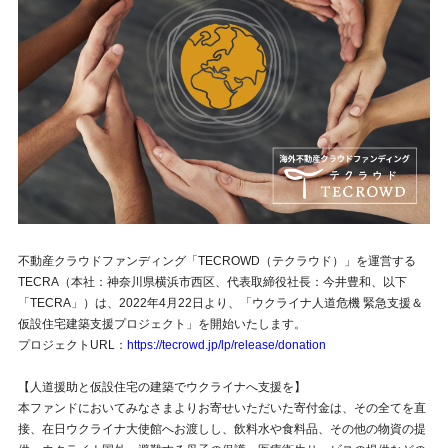
不動産クラウドファンディング「TECROWD（テクラウド）」を運営する
TECRA（本社：神奈川県横浜市西区、代表取締役社長：今井豊和、以下
「TECRA」）は、2022年4月22日より、「ウクライナ⼈道危機 緊急⽀援＆
仮設住宅建築⽀援プロジェクト」を開始いたします。
プロジェクトURL：
https://tecrowd.jp/lp/release/donation
【人道援助と仮設住宅の建築でウクライナへ支援を】
本ファンドにおいてみなさまよりお寄せいただいた寄付⾦は、その全てを直
接、在⽇ウクライナ⼤使館へお渡しし、飲料⽔や⾷料品、その他の物資の提