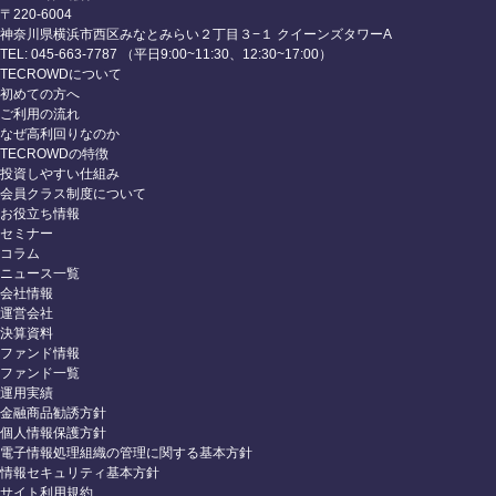
〒220-6004
神奈川県横浜市西区みなとみらい２丁目３−１ クイーンズタワーA
TEL: 045-663-7787 （平日9:00~11:30、12:30~17:00）
TECROWDについて
初めての方へ
ご利用の流れ
なぜ高利回りなのか
TECROWDの特徴
投資しやすい仕組み
会員クラス制度について
お役立ち情報
セミナー
コラム
ニュース一覧
会社情報
運営会社
決算資料
ファンド情報
ファンド一覧
運用実績
金融商品勧誘方針
個人情報保護方針
電子情報処理組織の管理に関する基本方針
情報セキュリティ基本方針
サイト利用規約