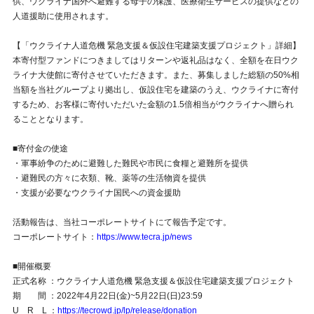
供、ウクライナ国外へ避難する⺟⼦の保護、医療衛⽣サービスの提供などの
⼈道援助に使⽤されます。
【「ウクライナ⼈道危機 緊急⽀援＆仮設住宅建築⽀援プロジェクト」詳細】
本寄付型ファンドにつきましてはリターンや返礼品はなく、全額を在⽇ウク
ライナ⼤使館に寄付させていただきます。また、募集しました総額の50%相
当額を当社グループより拠出し、仮設住宅を建築のうえ、ウクライナに寄付
するため、お客様に寄付いただいた⾦額の1.5倍相当がウクライナへ贈られ
ることとなります。
■寄付⾦の使途
・軍事紛争のために避難した難⺠や市⺠に⾷糧と避難所を提供
・避難⺠の⽅々に⾐類、靴、薬等の⽣活物資を提供
・⽀援が必要なウクライナ国⺠への資⾦援助
活動報告は、当社コーポレートサイトにて報告予定です。
コーポレートサイト：
https://www.tecra.jp/news
■開催概要
正式名称 ：ウクライナ⼈道危機 緊急⽀援＆仮設住宅建築⽀援プロジェクト
期 間 ：2022年4月22日(金)~5月22日(日)23:59
U R L ：
https://tecrowd.jp/lp/release/donation