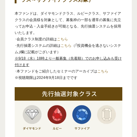
本ファンドは、ダイヤモンドクラス、ルビークラス、サファイア
クラスの会員様を対象として、募集枠の一部を通常の募集に先立
ってお申込・入金手続きが可能となる、先行抽選システムを採用
いたします。
･会員クラス制度の詳細は
こちら
･先行抽選システムの詳細は
こちら
（｢投資機会を逃さないシステ
ム｣欄に記載がございます）
※9/18（水）18時より一般募集（先着順）でのお申し込みも受け
付けます
･本ファンドをご紹介したセミナーのアーカイブは
こちら
※視聴期限は2024年9月18日までです