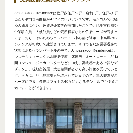
Ambassador Residenceは総戸数住戸62戸、店舗1戸、住戸の1戸
当たり平均専有面積が97.2㎡のレジデンスです。モンゴルでは経
済の発展に伴い、外資系企業等が増加したことで、現地富裕層や
企業駐在員・大使館員などの高所得者からの住居ニーズが高まっ
てきており、そのためウランバートル中心部は近年、中高層のレ
ジデンスが相次いで建設されています。それでもなお需要過多な
状態にあるウランバートルの中で、Ambassador Residenceは、
システムキッチンや温水暖房便座、床暖房、オートロック、24時
間コンシェルジェカウンターなどに加え、高級感のある上質なデ
ザインが、現地富裕層・大使館関係者から高い評価を受けていま
す。さらに、地下駐車場も完備されていますので、車の乗降がス
ムーズにでき、冬場はマイナス40度にもなるモンゴルでも快適に
過ごすことができます。