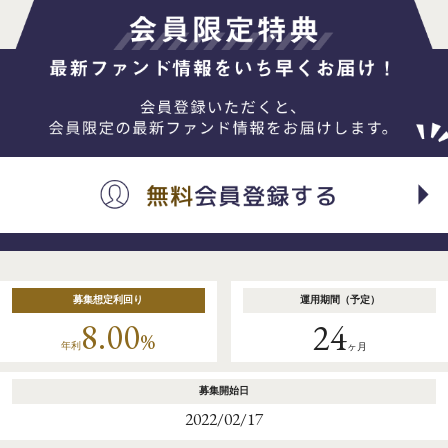
募集想定利回り
運用期間（予定）
8.00
24
%
年利
ヶ月
募集開始日
2022/02/17