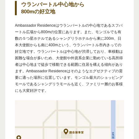
ウランバートル中心地から
800mの好立地
Ambassador Residenceはウランバートルの中心地であるスフバ
ートル広場から800mの位置にあります。また、モンゴルでも有
数の５つ星ホテルであるシャングリラホテルから東に200m、日
本大使館からも南に400mという、ウランバートル市内きっての
好立地です。ウランバートルは中心地が渋滞しており、車移動は
困難な場合が多いため、大使館や外資系企業に勤めている高所得
者は中心地まで徒歩で移動できる範囲に住居を構える傾向があり
ます。Ambassador Residenceはそのようなエグゼクティブの需
要に適った場所に位置しています。モンゴル最大のショッピング
モールであるシャングリラモールも近く、ファミリー層のお客様
にも大変好評です。