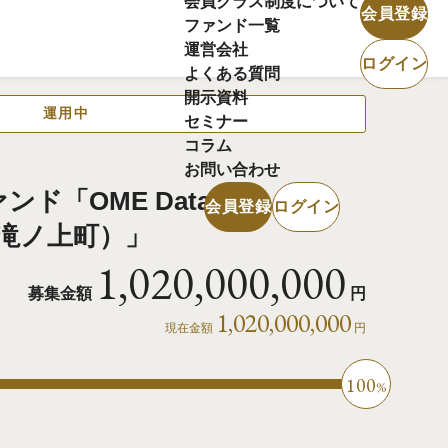
会員クラス制度について
会員登録
ファンド一覧
運営会社
ログイン
よくある質問
開示資料
運用中
セミナー
コラム
お問い合わせ
ンド「OME Data
会員登録
ログイン
梅市滝ノ上町）」
1,020,000,000
募集金額
円
1,020,000,000
現在金額
円
100
%