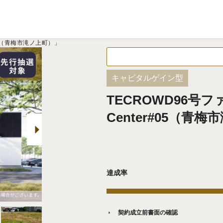
r#05（青梅市滝ノ上町）」
キャピタルゲイン型
TECROWD96号ファ
Center#05（青
達成率
契約成立前書面の確認