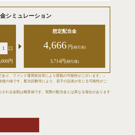
金シミュレーション
想定配当金
4,666
円
(税引前)
口
0,000円
3,714円
(税引後)
であり、ファンド運用状況等により変動の可能性がございます。』
）控除後の値です。配当回数等により、若干の誤差が生じる可能性がご
出される金額は概算値です。実際の配当金とは異なる場合があります