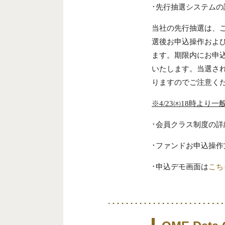
･先行抽選システムの
当社の先行抽選は、
選後お申込操作およ
ます。期限内にお申
いたします。当選さ
りますのでご注意く
※4/23㈭18時よ
･会員クラス制度の詳
･ファンドお申込操作
･申込デモ画面は
こち