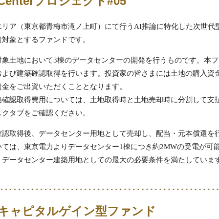
a Centerプロジェクト#05
エリア（東京都青梅市滝ノ上町）にて行うAI推論に特化した次世代
資対象とするファンドです。
対象土地において3棟のデータセンターの開発を行うものです。本フ
および建築確認取得を行います。投資家の皆さまには土地の購入資
資金をご出資いただくこととなります。
築確認取得費用については、土地取得時と土地売却時に分割して支
スクタブをご確認ください。
確認取得後、データセンター用地として売却し、配当・元本償還を
いては、東京電力よりデータセンター1棟につき約2MWの受電が可
、データセンター建築用地としての最大の必要条件を満たしていま
キャピタルゲイン型ファンド