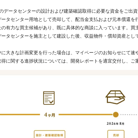
棟のデータセンターの設計および建築確認取得に必要な資金をご出
データセンター用地として売却して、配当金支払および元本償還を
社の有力な買主候補があり、既に具体的な商談に入っています。買
データセンターを施主として建設した後、収益物件・償却資産とし
中に大きな計画変更を行った場合は、マイページのお知らせにて速
取得に関する進捗状況については、開発レポートを適宜交付し、ご